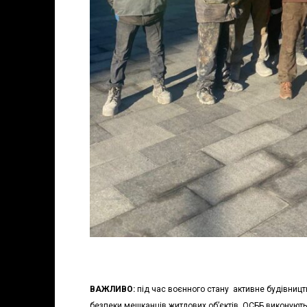
ВАЖЛИВО:
під час воєнного стану активне будівницт
безпеки мешканців житлових об’єктів. ОСББ виконують