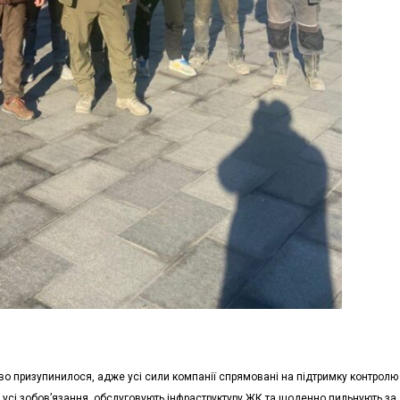
во призупинилося, адже усі сили компанії спрямовані на підтримку контролю
 усі зобов’язання, обслуговують інфраструктуру ЖК та щоденно пильнують за