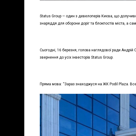
Status Group — один з девелоперів Києва, що долучивс
знаряддя для оборони доріг та блокпостів міста, а сам
Сьогодні, 16 березня, голова наглядової ради Андрій С
звернення до усіх інвесторів Status Group.
Пряма мова: “Зараз знаходжуся на ЖК Podil Plaza. Все 