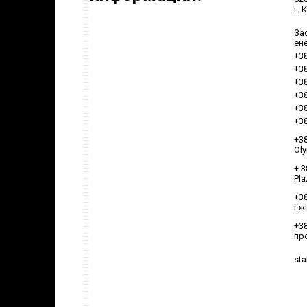
г. 
За
ене
+38
+38
+3
+38
+38
+38
+38
Oly
+ 3
Pla
+38
і ж
+38
пр
st