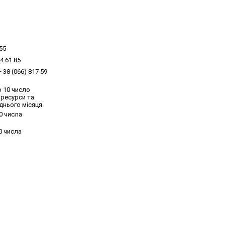
 55
4 61 85
 38 (066) 817 59
о 10 число
оресурси та
днього місяця.
20 числа
0 числа