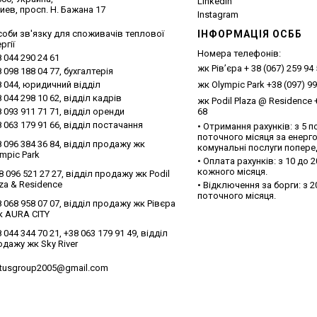
Linkedin
Киев, просп. Н. Бажана 17
Instagram
соби зв'язку для споживачів теплової
ІНФОРМАЦІЯ ОСББ
ргії
Номера телефонів:
 044 290 24 61
жк Рів’єра + 38 (067) 259 94
 098 188 04 77, бухгалтерія
8 044, юридичний відділ
жк Olympic Park +38 (097) 99
 044 298 10 62, відділ кадрів
жк Podil Plaza @ Residence +
 093 911 71 71, відділ оренди
68
 063 179 91 66, відділ постачання
• Отримання рахунків: з 5 п
поточного місяця за енерг
 096 384 36 84, відділ продажу жк
комунальні послуги попере
mpic Park
• Оплата рахунків: з 10 до 
кожного місяця.
8 096 521 27 27, відділ продажу жк Podil
za & Residence
• Відключення за борги: з 2
поточного місяця.
 068 958 07 07, відділ продажу жк Рівєра
к AURA CITY
 044 344 70 21, +38 063 179 91 49, відділ
одажу жк Sky River
atusgroup2005@gmail.com