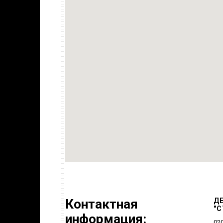
Контактная
Д
"С
информация:
020