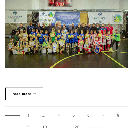
read more
1
…
4
5
6
7
8
9
10
…
28